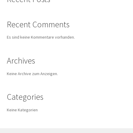
Sample Page
Shop
Recent Comments
Versandarten
Es sind keine Kommentare vorhanden.
Warenkorb
Archives
Widerrufsbelehrung
Keine Archive zum Anzeigen.
Zahlungsarten
Categories
Keine Kategorien