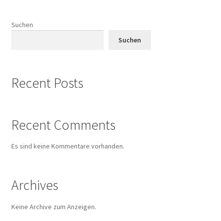
Sample Page
Suchen
Shop
Suchen
Versandarten
Recent Posts
Warenkorb
Widerrufsbelehrung
Recent Comments
Zahlungsarten
Es sind keine Kommentare vorhanden.
Archives
Keine Archive zum Anzeigen.