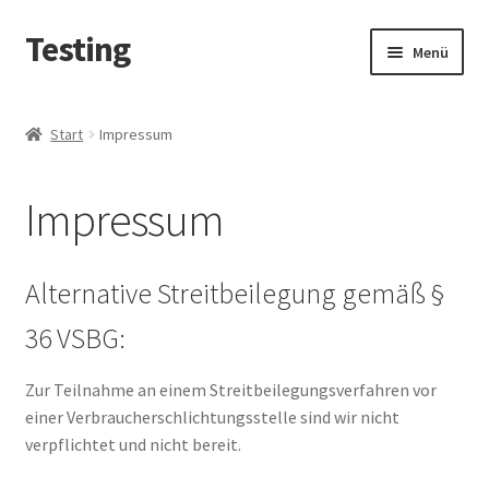
Testing
Zur
Zum
Menü
Navigation
Inhalt
springen
springen
Start
Start
Impressum
AGB
Impressum
Datenschutzerklärung
Echtheit von Bewertungen
Alternative Streitbeilegung gemäß §
36 VSBG:
Impressum
Zur Teilnahme an einem Streitbeilegungsverfahren vor
Kasse
einer Verbraucherschlichtungsstelle sind wir nicht
verpflichtet und nicht bereit.
Mein Konto