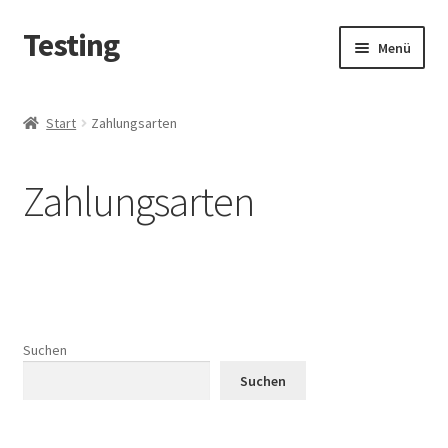
Testing
Zur
Zum
Menü
Navigation
Inhalt
springen
springen
Start
Start
Zahlungsarten
AGB
Zahlungsarten
Datenschutzerklärung
Echtheit von Bewertungen
Impressum
Suchen
Kasse
Suchen
Mein Konto