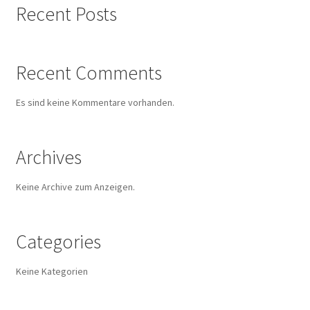
Recent Posts
Sample Page
Shop
Recent Comments
Versandarten
Es sind keine Kommentare vorhanden.
Warenkorb
Archives
Widerrufsbelehrung
Keine Archive zum Anzeigen.
Zahlungsarten
Categories
Keine Kategorien